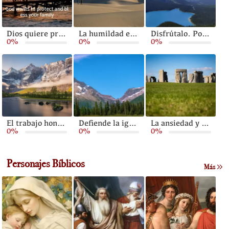
Dios quiere proteger y bendecir a tu familia
La humildad es la capacidad de vivir sin orgullo ni arrogancia.
Disfrútalo. Porque está sucediendo.
0%
0%
0%
El trabajo honesto es algo que Dios nos pide a todos.
Defiende la igualdad
La ansiedad y las adversidades pueden fortalecernos
0%
0%
0%
Personajes Bíblicos
Más