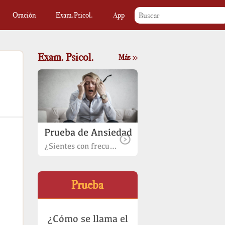
Oración
Exam.Psicol.
App
Exam. Psicol.
Más
Prueba de Ansiedad
¿Sientes con frecuencia preocupación o miedo?
Prueba
¿Cómo se llama el